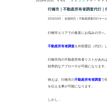
1
2
3
4
5
6
7
8
9
2016年10月
« 9月
行橋市｜不動産所有者調査代行｜
2016/10/3
全国対応｜不動産調査代行サー
行橋市エリアでの集客にお悩みの方へ
不動産所有者調査
を外部委託（代行）
行橋市内の不動産所有者リストがあれ
効率的なアプローチが可能になります
例えば、行橋市の
不動産所有者調査
で
を伝える事が可能になります。
しかし…