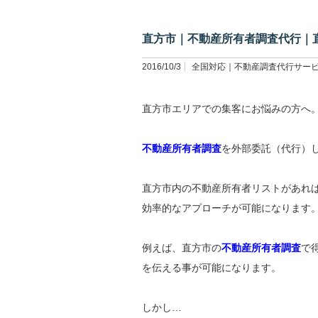
直方市｜不動産所有者調査代行｜
2016/10/3
全国対応｜不動産調査代行サー
直方市エリアでの集客にお悩みの方へ
不動産所有者調査
を外部委託（代行）
直方市内の不動産所有者リストがあれ
効率的なアプローチが可能になります
例えば、直方市の
不動産所有者調査
で
を伝える事が可能になります。
しかし…