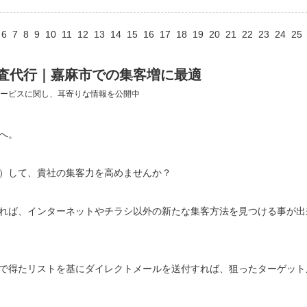
6
7
8
9
10
11
12
13
14
15
16
17
18
19
20
21
22
23
24
25
査代行｜嘉麻市での集客増に最適
ービスに関し、耳寄りな情報を公開中
へ。
）して、貴社の集客力を高めませんか？
れば、インターネットやチラシ以外の新たな集客方法を見つける事が出
で得たリストを基にダイレクトメールを送付すれば、狙ったターゲット