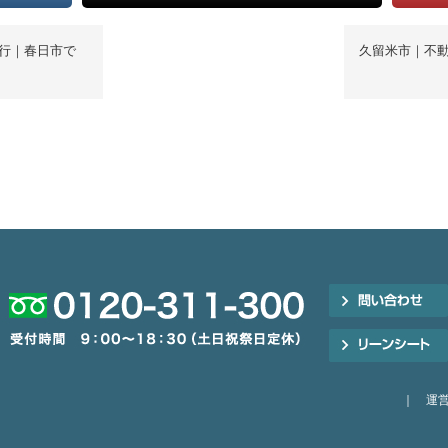
行｜春日市で
久留米市｜不
｜
運