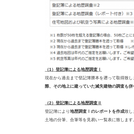
（1）登記簿による地歴調査Ⅰ
現在から過去まで登記簿謄本を遡って取得致し
際、その地上に建っていた滅失建物の調査も併
（2）登記簿による地歴調査Ⅱ
登記簿により
地歴調査Ⅰのレポートを作成
致し
土地の分筆、合筆等を見易い一覧表に致します