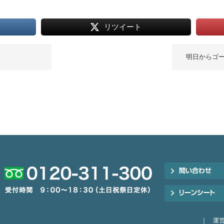
リツイート
明日からゴ
｜
運