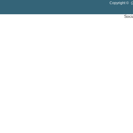
Copyright ©
Soci