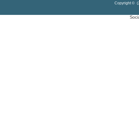
Copyright ©
Soci