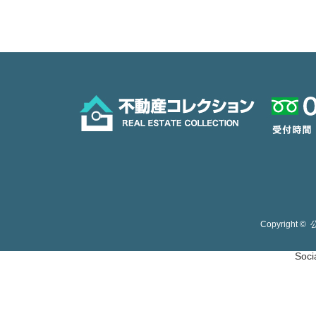
Copyright ©
Soci