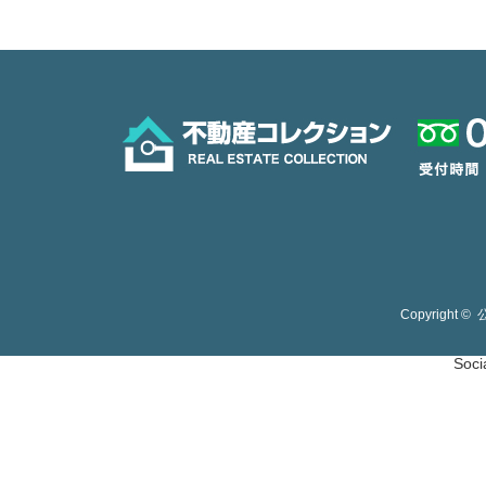
Copyright ©
Soci