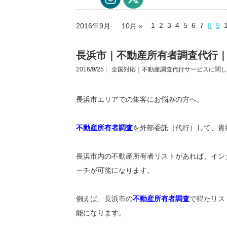
1
2
3
4
5
6
7
8
9
2016年9月
10月 »
長浜市｜不動産所有者調査代行
2016/9/25
全国対応｜不動産調査代行サービスに関し
長浜市エリアでの集客にお悩みの方へ。
不動産所有者調査
を外部委託（代行）して、貴
長浜市内の不動産所有者リストがあれば、イン
ーチが可能になります。
例えば、長浜市の
不動産所有者調査
で得たリス
能になります。