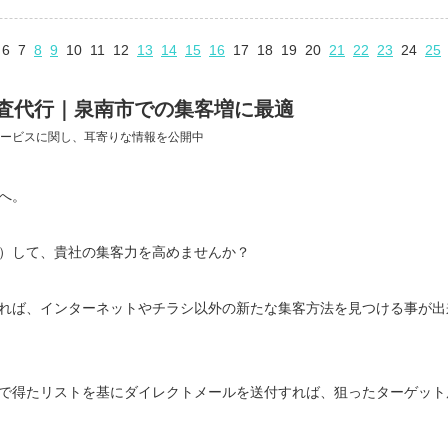
6
7
8
9
10
11
12
13
14
15
16
17
18
19
20
21
22
23
24
25
査代行｜泉南市での集客増に最適
ービスに関し、耳寄りな情報を公開中
へ。
）して、貴社の集客力を高めませんか？
れば、インターネットやチラシ以外の新たな集客方法を見つける事が出
で得たリストを基にダイレクトメールを送付すれば、狙ったターゲット