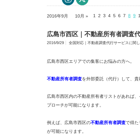
1
2
3
4
5
6
7
8
9
2016年9月
10月 »
広島市西区｜不動産所有者調査
2016/9/29
全国対応｜不動産調査代行サービスに関し
広島市西区エリアでの集客にお悩みの方へ。
不動産所有者調査
を外部委託（代行）して、貴
広島市西区内の不動産所有者リストがあれば、
プローチが可能になります。
例えば、広島市西区の
不動産所有者調査
で得た
が可能になります。