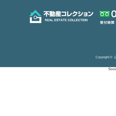
Copyright ©
Soci