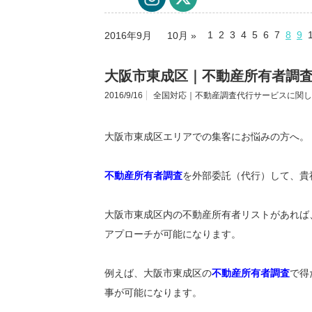
1
2
3
4
5
6
7
8
9
2016年9月
10月 »
大阪市東成区｜不動産所有者調
2016/9/16
全国対応｜不動産調査代行サービスに関し
大阪市東成区エリアでの集客にお悩みの方へ。
不動産所有者調査
を外部委託（代行）して、貴
大阪市東成区内の不動産所有者リストがあれば
アプローチが可能になります。
例えば、大阪市東成区の
不動産所有者調査
で得
事が可能になります。