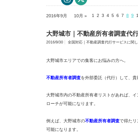
1
2
3
4
5
6
7
8
9
2016年9月
10月 »
大野城市｜不動産所有者調査代
2016/9/30
全国対応｜不動産調査代行サービスに関し
大野城市エリアでの集客にお悩みの方へ。
不動産所有者調査
を外部委託（代行）して、貴
大野城市内の不動産所有者リストがあれば、イ
ローチが可能になります。
例えば、大野城市の
不動産所有者調査
で得たリ
可能になります。