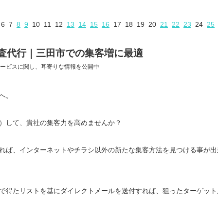
6
7
8
9
10
11
12
13
14
15
16
17
18
19
20
21
22
23
24
25
査代行｜三田市での集客増に最適
ービスに関し、耳寄りな情報を公開中
へ。
）して、貴社の集客力を高めませんか？
れば、インターネットやチラシ以外の新たな集客方法を見つける事が出
で得たリストを基にダイレクトメールを送付すれば、狙ったターゲット