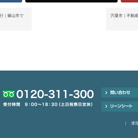
行｜篠山市で
宍粟市｜不動
｜
運